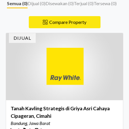
Semua (
0
)
Dijual (
0
)
Disewakan (
0
)
Terjual (
0
)
Tersewa (
0
)
Compare Property
DIJUAL
Tanah Kavling Strategis di Griya Asri Cahaya
Cipageran, Cimahi
Bandung, Jawa Barat